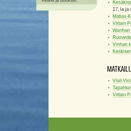
Retket ja ostokset
Kesäkirp
17, la ja
Matias-K
Virtain 
Wanhan T
Ruoveden
Vinhan k
Keskise
MATKAIL
Visit Virr
Tapahtum
Virtain 