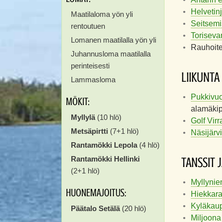
Helvetin
Maatilaloma yön yli
Seitsemi
rentoutuen
Torisevan
Lomanen maatilalla yön yli
Rauhoite
Juhannusloma maatilalla
perinteisesti
LIIKUNTA
Lammasloma
Pukkivuo
MÖKIT:
alamäkipy
Myllylä
(10 hlö)
Golf Virr
Metsäpirtti
(7+1 hlö)
Näsijärvir
Rantamökki Lepola
(4 hlö)
Rantamökki Hellinki
TANSSIT 
(2+1 hlö)
Myllynie
HUONEMAJOITUS:
Hiekkara
Kyläkaup
Päätalo Setälä
(20 hlö)
Miljoona 