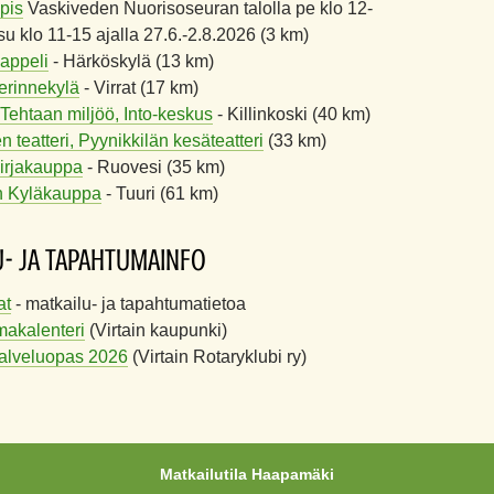
pis
Vaskiveden Nuorisoseuran talolla pe klo 12-
 su klo 11-15 ajalla 27.6.-2.8.2026 (3 km)
appeli
- Härköskylä (13 km)
Perinnekylä
- Virrat (17 km)
ehtaan miljöö, Into-keskus
- Killinkoski (40 km)
 teatteri, Pyynikkilän kesäteatteri
(33 km)
irjakauppa
- Ruovesi (35 km)
n Kyläkauppa
- Tuuri (61 km)
U- JA TAPAHTUMAINFO
at
- matkailu- ja tapahtumatietoa
akalenteri
(Virtain kaupunki)
Palveluopas 2026
(Virtain Rotaryklubi ry)
Matkailutila Haapamäki