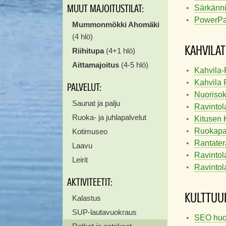
MUUT MAJOITUSTILAT:
Särkänn
PowerPar
Mummonmökki Ahomäki
(4 hlö)
KAHVILAT
Riihitupa
(4+1 hlö)
Aittamajoitus
(4-5 hlö)
Kahvila-
Kahvila
PALVELUT:
Nuorisok
Saunat ja palju
Ravintol
Ruoka- ja juhlapalvelut
Kitusen 
Ruokapa
Kotimuseo
Rantater
Laavu
Ravintola
Leirit
Ravintola
AKTIVITEETIT:
KULTTUUR
Kalastus
SUP-lautavuokraus
SEO huo