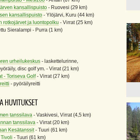
järven kansallispuisto
- Ruovesi (29 km)
sen kansallispuisto
- Ylöjärvi, Kuru (44 km)
 rotkojärvet ja luontopolku
- Virrat (25 km)
ttu Sieralampi - Purra (1 km)
ren urheilukeskus
- laskettelurinne,
öräily, disc golf ym. - Virrat (21 km)
at - Toriseva Golf
- Virrat (27 km)
eitti
- pyöräilyreitti
JA HUVITUKSET
men tanssilava
- Vaskivesi, Virrat (4,5 km)
nnan tanssilava
- Virrat (20 km)
an Kesätanssit
- Tuuri (61 km)
Tivoli
- Tuuri (61 km)