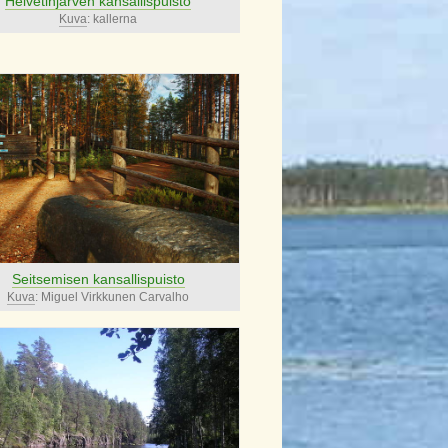
Helvetinjärven kansallispuisto
Kuva
: kallerna
Seitsemisen kansallispuisto
Kuva
: Miguel Virkkunen Carvalho