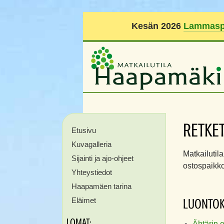
Kesän 2026
Lammasp
RETKET
Etusivu
Kuvagalleria
Matkailutil
Sijainti ja ajo-ohjeet
ostospaikko
Yhteystiedot
Haapamäen tarina
Eläimet
LUONTOK
LOMAT:
Ähtärin 