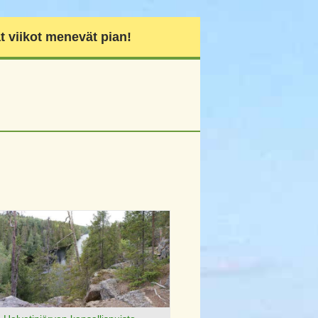
t viikot menevät pian!