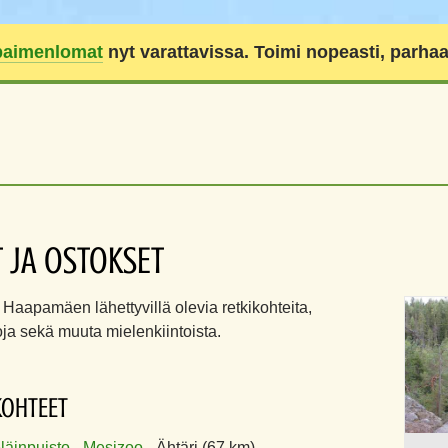
aimenlomat
nyt varattavissa. Toimi nopeasti, parhaa
 JA OSTOKSET
a Haapamäen lähettyvillä olevia retkikohteita,
ja sekä muuta mielenkiintoista.
OHTEET
eläinpuisto - Mesizoo
- Ähtäri (67 km)