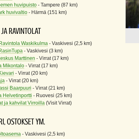
iemen huvipuisto
- Tampere (87 km)
k huvivaltio
- Härmä (151 km)
 JA RAVINTOLAT
Ravintola Waskikulma
- Vaskivesi (2,5 km)
 RasinTupa
- Vaskivesi (3 km)
eskus Marttinen
- Virrat (17 km)
a Mikontalo
- Virrat (17 km)
Kievari
- Virrat (20 km)
ja
- Virrat (20 km)
assi Baarpuuri
- Virrat (21 km)
 Helvetinportti
- Ruovesi (25 km)
t ja kahvilat Virroilla
(Visit Virrat)
I, OSTOKSET YM.
ltoasema
- Vaskivesi (2,5 km)